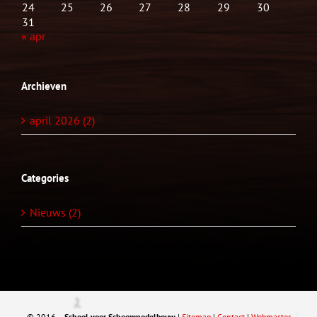
24
25
26
27
28
29
30
31
« apr
Archieven
april 2026 (2)
Categories
Nieuws (2)
© 2016 –
School voor Scheepmodelbouw
|
Sitemap
|
Contact
|
Webmaster