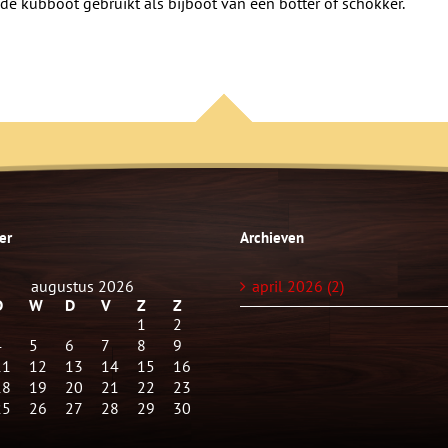
e kubboot gebruikt als bijboot van een botter of schokker.
er
Archieven
augustus 2026
april 2026 (2)
D
W
D
V
Z
Z
1
2
4
5
6
7
8
9
11
12
13
14
15
16
18
19
20
21
22
23
25
26
27
28
29
30