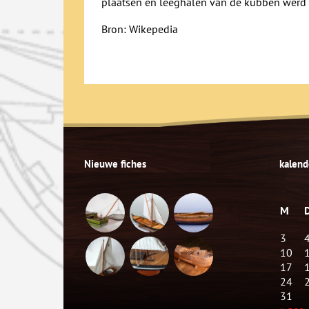
plaatsen en leeghalen van de kubben werd d
Bron: Wikepedia
Nieuwe fiches
kalend
M
3
10
17
24
31