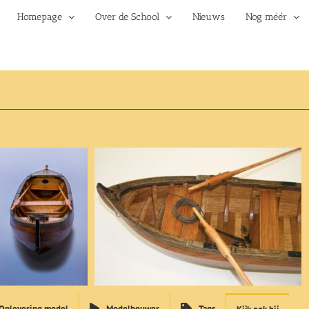
Homepage
Over de School
Nieuws
Nog méér
Oplevering model
Modelbouwer
Tags