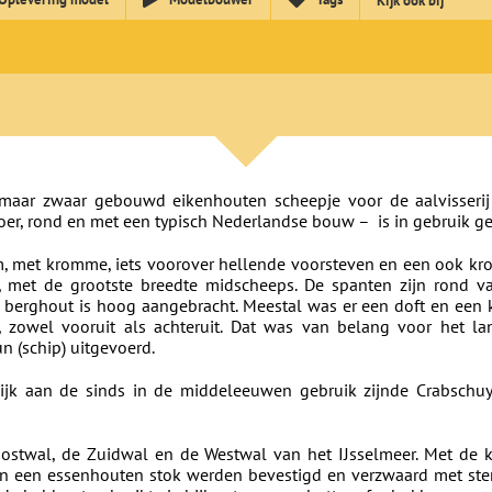
Kijk ook bij
) maar zwaar gebouwd eikenhouten scheepje voor de aalvisser
er, rond en met een typisch Nederlandse bouw – is in gebruik geb
orm, met kromme, iets voorover hellende voorsteven en een ook kr
eg, met de grootste breedte midscheeps. De spanten zijn rond 
berghout is hoog aangebracht. Meestal was er een doft en een kl
, zowel vooruit als achteruit. Dat was van belang voor het l
n (schip) uitgevoerd.
k aan de sinds in de middeleeuwen gebruik zijnde Crabschuyt,
stwal, de Zuidwal en de Westwal van het IJsselmeer. Met de
aan een essenhouten stok werden bevestigd en verzwaard met stene